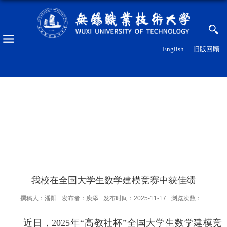
English
旧版回顾
我校在全国大学生数学建模竞赛中获佳绩
撰稿人：潘阳
发布者：庾添
发布时间：2025-11-17
浏览次数：
近日，2025年“高教社杯”全国大学生数学建模竞