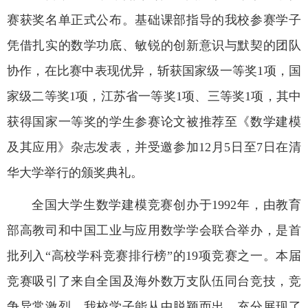
赛获奖名单正式公布。基础课部指导的我校参赛学子
凭借扎实的数学功底、敏锐的创新意识与默契的团队
协作，在比赛中表现优异，斩获国家级一等奖1项，国
家级二等奖1项，江苏省一等奖1项、三等奖1项，其中
获得国家一等奖的学生参赛论文被推荐至《数学建模
及其应用》杂志发表，并受邀参加12月5日至7日在清
华大学举行的颁奖典礼。
全国大学生数学建模竞赛创办于1992年，由教育
部高教司和中国工业与应用数学学会联合举办，是首
批列入“高校学科竞赛排行榜”的19项竞赛之一。本届
竞赛吸引了来自全国及海外数万支队伍同台竞技，竞
争异常激烈。我校学子能从中脱颖而出，充分展现了