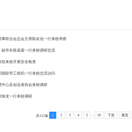
董事联合会总会主席陈友信一行来校考察
、副市长陈道霖一行来校调研交流
查组来校开展安全检查
和国际劳工组织一行来校交流访问
理中心及创业者协会来校调研
胡海龙一行来校调研
...
1
2
3
4
5
19
下页
尾页
共112条